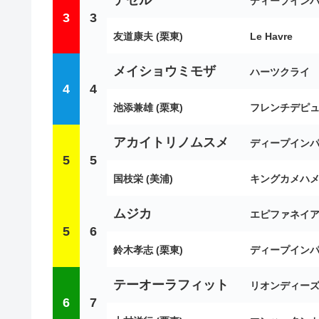
デゼル
ディープイン
3
3
友道康夫 (栗東)
Le Havre
メイショウミモザ
ハーツクライ
4
4
池添兼雄 (栗東)
フレンチデピ
アカイトリノムスメ
ディープイン
5
5
国枝栄 (美浦)
キングカメハ
ムジカ
エピファネイ
5
6
鈴木孝志 (栗東)
ディープイン
テーオーラフィット
リオンディー
6
7