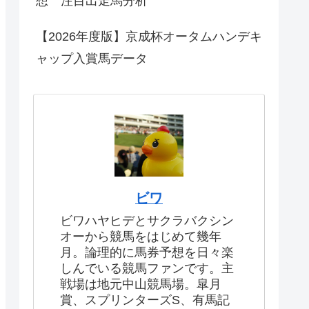
想 注目出走馬分析
【2026年度版】京成杯オータムハンデキ
ャップ入賞馬データ
ビワ
ビワハヤヒデとサクラバクシン
オーから競馬をはじめて幾年
月。論理的に馬券予想を日々楽
しんでいる競馬ファンです。主
戦場は地元中山競馬場。皐月
賞、スプリンターズS、有馬記