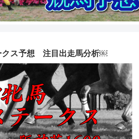
テークス予想 注目出走馬分析￼