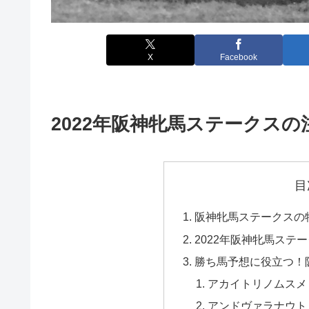
X
Facebook
2022年阪神牝馬ステークス
目
阪神牝馬ステークスの
2022年阪神牝馬ステ
勝ち馬予想に役立つ！
アカイトリノムスメ
アンドヴァラナウト