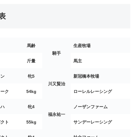
表
馬齢
生産牧場
騎手
斤量
馬主
ーン
牝5
新冠橋本牧場
川又賢治
ィーク
54kg
ローレルレーシング
メハ
牝4
ノーザンファーム
福永祐一
パクト
55kg
サンデーレーシング