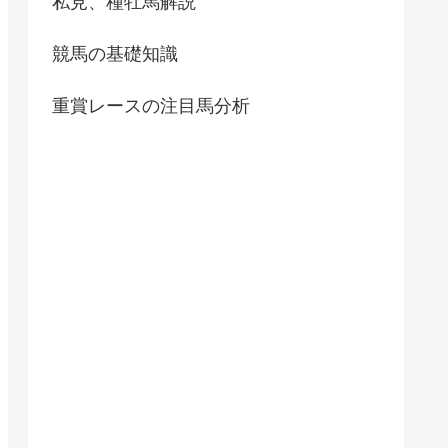
私見、種牡馬解説
競馬の基礎知識
重賞レースの注目馬分析