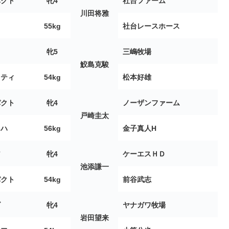
パクト
牝4
社台ファーム
川田将雅
55kg
社台レースホース
牝5
三嶋牧場
鮫島克駿
ュティ
54kg
松本好雄
パクト
牝4
ノーザンファーム
戸崎圭太
メハ
56kg
金子真人H
ア
牝4
ケーエスＨＤ
池添謙一
パクト
54kg
前谷武志
ズ
牝4
ヤナガワ牧場
岩田望来