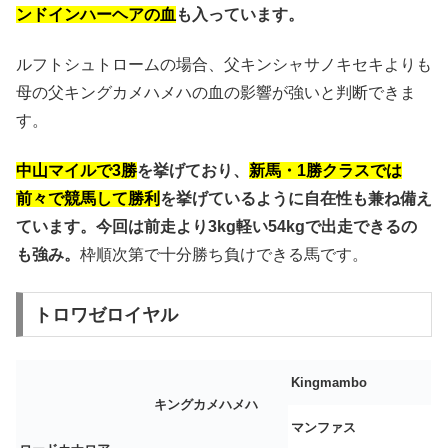
ンドインハーヘアの血
も入っています。
ルフトシュトロームの場合、父キンシャサノキセキよりも
母の父キングカメハメハの血の影響が強いと判断できま
す。
中山マイルで3勝
を挙げており、
新馬・1勝クラスでは
前々で競馬して勝利
を挙げているように自在性も兼ね備え
ています。今回は前走より3kg軽い54kgで出走できるの
も強み。
枠順次第で十分勝ち負けできる馬です。
トロワゼロイヤル
Kingmambo
キングカメハメハ
マンファス