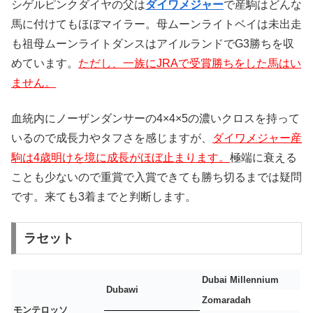
シゲルピンクダイヤの父は
ダイワメジャー
で産駒はどんな
馬に付けてもほぼマイラー。母ムーンライトベイは未出走
も祖母ムーンライトダンスはアイルランドでG3勝ちを収
めています。
ただし、一族にJRAで受賞勝ちをした馬はい
ません。
血統内にノーザンダンサーの4×4×5の濃いクロスを持って
いるので成長力やタフさを感じますが、
ダイワメジャー産
駒は4歳明けを境に成長がほぼ止まります。
極端に衰える
ことも少ないので重賞で入賞できても勝ち切るまでは疑問
です。来ても3着までと判断します。
ラセット
Dubai Millennium
Dubawi
Zomaradah
モンテロッソ