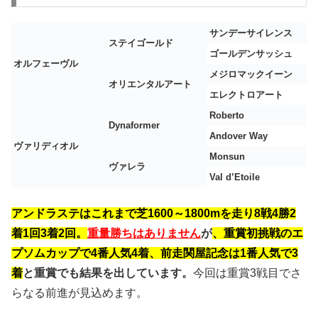
サンデーサイレンス
ステイゴールド
ゴールデンサッシュ
オルフェーヴル
メジロマックイーン
オリエンタルアート
エレクトロアート
Roberto
Dynaformer
Andover Way
ヴァリディオル
Monsun
ヴァレラ
Val d’Etoile
アンドラステはこれまで芝1600～1800mを走り8戦4勝2
着1回3着2回。
重量勝ちはありません
が
、重賞初挑戦のエ
プソムカップで4番人気4着、前走関屋記念は1番人気で3
着
と重賞でも結果を出しています。
今回は重賞3戦目でさ
らなる前進が見込めます。