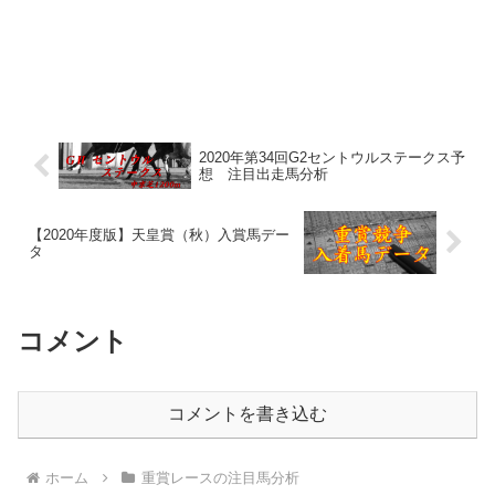
2020年第34回G2セントウルステークス予
想 注目出走馬分析
【2020年度版】天皇賞（秋）入賞馬デー
タ
コメント
コメントを書き込む
ホーム
重賞レースの注目馬分析