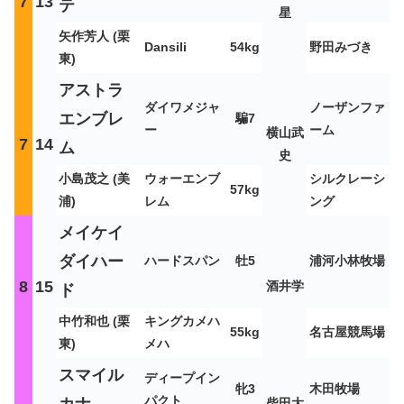
7
13
テ
星
矢作芳人 (栗
Dansili
54kg
野田みづき
東)
アストラ
ダイワメジャ
ノーザンファ
エンブレ
騙7
ー
ーム
横山武
7
14
ム
史
小島茂之 (美
ウォーエンブ
シルクレーシ
57kg
浦)
レム
ング
メイケイ
ダイハー
ハードスパン
牡5
浦河小林牧場
8
15
酒井学
ド
中竹和也 (栗
キングカメハ
55kg
名古屋競馬場
東)
メハ
スマイル
ディープイン
牝3
木田牧場
パクト
カナ
柴田大