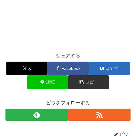
シェアする
X
Facebook
はてブ
LINE
コピー
ビワをフォローする
ビワ