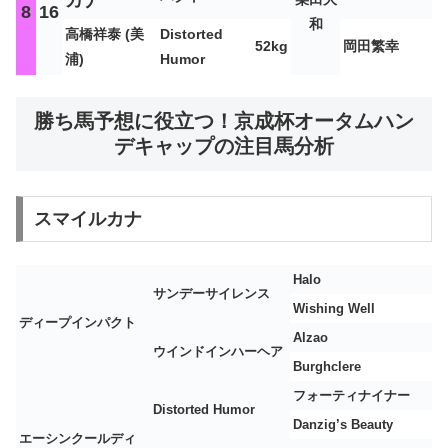
8
16
和
高橋祥泰 (美
Distorted
52kg
岡田繁幸
浦)
Humor
勝ち馬予想に役立つ！京成杯オータムハン
デキャップの注目馬分析
スマイルカナ
Halo
サンデーサイレンス
Wishing Well
ディープインパクト
Alzao
ウインドインハーヘア
Burghclere
フォーティナイナー
Distorted Humor
Danzig’s Beauty
エーシンクールディ