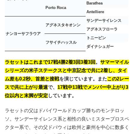
Barathea
Porto Roca
Antelliere
サンデーサイレンス
アグネスタキオンン
アグネスフローラ
ナンヨーサフラウア
トニービン
フサイチハッスル
ダイナシュガー
ラセットはこれまで17戦4勝2着3回3着3回
。
サマーマイル
シリーズの米子ステークスと中京記念で共に2着し、タイ
ム差も0.2秒、首差と接戦
を演じています。また
この2レー
スで共に上がり最速
で、
17戦中13戦でメンバー中上がり3
位以内と末脚が安定
しています。
ラセットの父はドバイワールドカップ勝ちのモンテロッ
ソ。サンデーサイレンス系と相性の良いミスタープロスペ
クター系で、その父ドバウィは欧州と豪州を中心に数多く