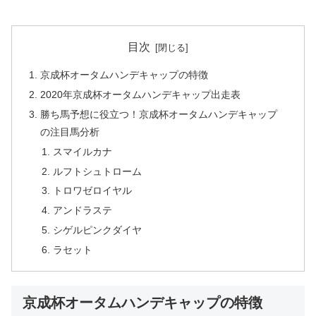
目次
京成杯オータムハンデキャップの特徴
2020年京成杯オータムハンデキャップ出走表
勝ち馬予想に役立つ！京成杯オータムハンデキャップ
の注目馬分析
スマイルカナ
ルフトシュトローム
トロワゼロイヤル
アンドラステ
シゲルピンクダイヤ
ラセット
京成杯オータムハンデキャップの特徴