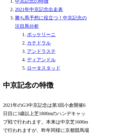
中京記念の特徴
2021年中京記念出走表
勝ち馬予想に役立つ！中京記念の
注目馬分析
ポッケリーニ
カテドラル
アンドラステ
ディアンドル
ロータスタッド
中京記念の特徴
2021年のG3中京記念は第3回小倉開催6
日目に3歳以上芝1800mのハンデキャッ
プ戦で行われます。本来は中京芝1600m
で行われますが、昨年同様に京都競馬場