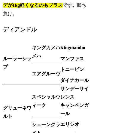
デが1kg軽くなるのもプラス
です。
勝ち
負け。
ディアンドル
キングカメハ
Kingmambo
メハ
ルーラーシッ
マンファス
プ
トニービン
エアグルーヴ
ダイナカール
サンデーサイ
スペシャルウ
レンス
ィーク
キャンペンガ
グリューネワ
ール
ルト
エリシオ
シェーンクラ
イト