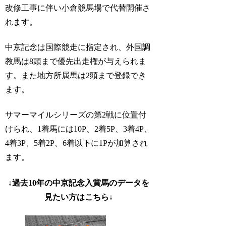
改修工事に伴い小倉競馬場で代替開催さ
れます。
中京記念は国際競走に指定され、外国調
教馬は8頭まで優先出走権が与えられま
す。また地方所属馬は2頭まで登録でき
ます。
サマーマイルシリーズの第2戦に位置付
けられ、1着馬には10P、2着5P、3着4P、
4着3P、5着2P、6着以下に1Pが加算され
ます。
↓過去10年の中京記念入賞馬のデータを
見たい方はこちら↓