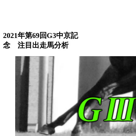
2021年第69回G3中京記
念 注目出走馬分析