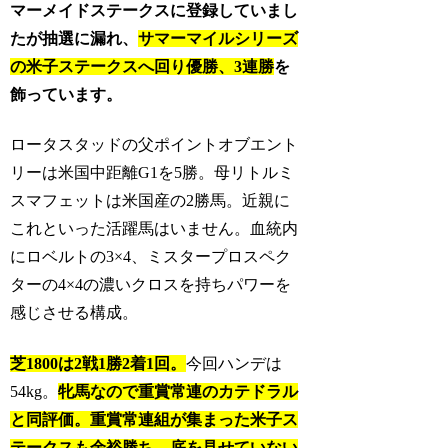
マーメイドステークスに登録していまし
たが抽選に漏れ、
サマーマイルシリーズ
の米子ステークスへ回り優勝、3連勝
を
飾っています。
ロータスタッドの父ポイントオブエント
リーは米国中距離G1を5勝。母リトルミ
スマフェットは米国産の2勝馬。近親に
これといった活躍馬はいません。血統内
にロベルトの3×4、ミスタープロスペク
ターの4×4の濃いクロスを持ちパワーを
感じさせる構成。
芝1800は2戦1勝2着1回。
今回ハンデは
54kg。
牝馬なので重賞常連のカテドラル
と同評価。
重賞常連組が集まった米子ス
テークスも余裕勝ち。底を見せていない