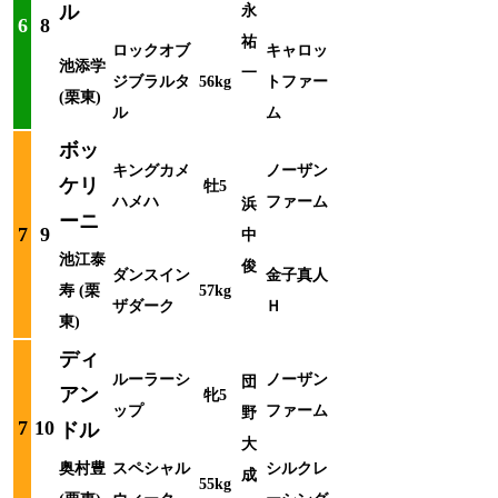
ル
永
6
8
祐
ロックオブ
キャロッ
池添学
一
ジブラルタ
56kg
トファー
(栗東)
ル
ム
ボッ
キングカメ
ノーザン
ケリ
牡5
ハメハ
ファーム
浜
ーニ
7
9
中
池江泰
俊
ダンスイン
金子真人
寿 (栗
57kg
ザダーク
Ｈ
東)
ディ
ルーラーシ
ノーザン
団
アン
牝5
ップ
ファーム
野
7
10
ドル
大
奥村豊
スペシャル
シルクレ
成
55kg