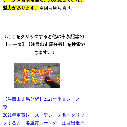
魅力があります。
今回も勝ち負け。
↓ここをクリックすると他の中京記念の
【データ】【注目出走馬分析】を検索で
きます。↓
【注目出走馬分析】2021年重賞レース一
覧
2021年重賞レース一覧レース名をクリッ
クすると、各重賞レースの「注目出走馬