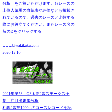
分析」をご覧いただけます。各レースの
上位人気馬の血統表や評価なども掲載さ
れているので、過去のレースと比較する
際にお役立てください。またレース名の
脇のDをクリックする...
www.biwakikaku.com
2020.12.10
2021年第53回G3函館2歳ステークス予
想 注目出走馬分析
札幌2歳芝1200mのコースレコードを記