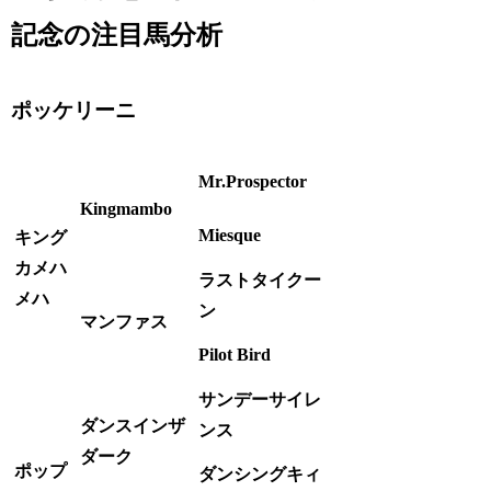
記念の注目馬分析
ポッケリーニ
Mr.Prospector
Kingmambo
Miesque
キング
カメハ
ラストタイクー
メハ
ン
マンファス
Pilot Bird
サンデーサイレ
ダンスインザ
ンス
ダーク
ポップ
ダンシングキィ