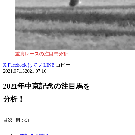
重賞レースの注目馬分析
X
Facebook
はてブ
LINE
コピー
2021.07.13
2021.07.16
2021年中京記念の注目馬を
分析！
目次