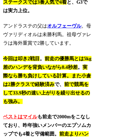
ステークスでは3番人気で4着
と、G3で
は実力上位。
アンドラステの父は
オルフェーヴル
。母
ヴァリディオルは未勝利馬。祖母ヴァレ
ラは海外重賞で2勝しています。
今回は叩き2戦目
。
前走の優勝馬とは5kg
差のハンデを背負いながら0.4秒差
。
実
際なら勝ち負けしている計算。また小倉
は2勝クラスで経験済み
で、
前で競馬を
して33.9秒の速い上がりを繰り出せるの
も強み。
ベストはマイル
も前走で2000mをこなし
ており、昨年強いメンバーのエプソムカ
ップでも4着と守備範囲。
前走よりハン