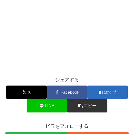
シェアする
X
Facebook
はてブ
LINE
コピー
ビワをフォローする