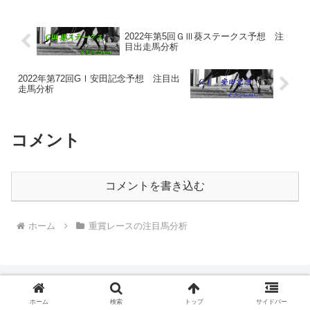
2022年第5回ＧⅢ葵ステークス予想 注
目出走馬分析￼
2022年第72回GⅠ安田記念予想 注目出
走馬分析
コメント
コメントを書き込む
ホーム
重賞レースの注目馬分析
ホーム
検索
トップ
サイドバー