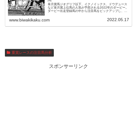
￼
皐月賞馬ジオグリフ以下、イクノイックス、ドウデュース
など皐月賞上位馬の人気が予想される2022年のダービー。
ダービー出走登録馬の中から注目馬をピックアップし、馬
券になるか分析します。
2022.05.17
www.biwakikaku.com
重賞レースの注目馬分析
スポンサーリンク