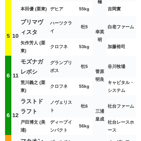
極
本田優 (栗東)
デヒア
55kg
吉岡實
プリマヴ
ハーツクラ
牡5
白老ファーム
イ
ィスタ
幸英
5
10
明
矢作芳人 (栗
クロフネ
53kg
加藤裕司
東)
モズナガ
グランプリ
牡5
谷川牧場
ボス
レボシ
菅原
6
11
明良
荒川義之 (栗
キャピタル・
クロフネ
55kg
東)
システム
ラストド
ノヴェリス
牡6
社台ファーム
ト
ラフト
三浦
6
12
皇成
戸田博文 (美
ディープイ
社台レースホ
56kg
浦)
ンパクト
ース
マカオン