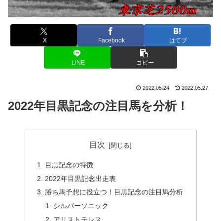
X
Facebook
はてブ
LINE
コピー
2022.05.24
2022.05.27
2022年目黒記念の注目馬を分析！
目次
目黒記念の特徴
2022年目黒記念出走表
勝ち馬予想に役立つ！目黒記念の注目馬分析
シルバーソニック
アリストテレス