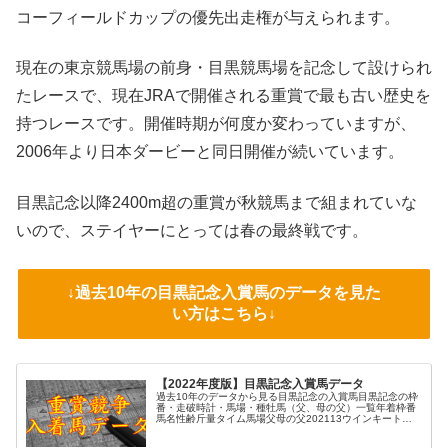
コーフィールドカップの優先出走権が与えられます。
現在の東京競馬場の前身・目黒競馬場を記念して設けられ
たレースで、現在JRAで開催される重賞で最も古い歴史を
持つレースです。開催時期が何度か変わっていますが、
2006年より日本ダービーと同日開催が続いています。
目黒記念以降2400m超の重賞が秋競馬まで組まれていな
いので、ステイヤーにとっては春の最終戦です。
↓過去10年の目黒記念入賞馬のデータを見た
い方はこちら↓
【2022年度版】目黒記念入賞馬データ
過去10年のデータから見る目黒記念の入賞馬目黒記念の枠
番・走破時計・馬場・種牡馬（父、母の父）一覧年着枠番
馬名性齢斤量タイム馬場父母の父202113ウインキートス
牝452kg2.32.8良ゴールドシップボストンハーバー24ヒー
トオンビート牡...