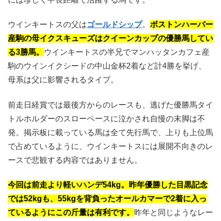
ウインキートスの父は
ゴールドシップ
。
ボストンハーバー
産駒の母イクスキューズはクイーンカップの優勝馬してい
る3勝馬。
ウインキートスの半兄でマンハッタンカフェ産
駒のウインイクシードの中山金杯2着など計4勝を挙げ、
母系は父に影響されるタイプ。
前走日経賞では最後方からのレースも、逃げた優勝馬タイ
トルホルダーのスローペースに泣かされ自慢の末脚は不
発。掲示板に載っている馬は全て先行馬で、上りも上位馬
で占めているように、ウインキートスには展開不向きのレ
ースで悲観する内容ではありません。
今回は前走より軽いハンデ54kg。昨年優勝した目黒記念
では52kgも、55kgを背負ったオールカマーで2着に入っ
ているようにこの斤量は有利です。
昨年と同じようなレー