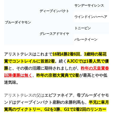
サンデーサイレンス
ディープインパクト
ウインドインハーヘア
ブルーダイヤモン
トニービン
グレースアドマイヤ
バレークイーン
アリストテレスはこれまで
16戦4勝2着6回
。
3歳時の菊花
賞でコントレイルに首差2着
。続く
AJCCでは1番人気で優
勝
と、その後の活躍に期待されましたが、
昨年の天皇賞春
以降優勝は無く
、
昨年の京都大賞典で2着
が最高とやや低
迷気味。
アリストテレスの父は
エピファネイア
。
母ブルーダイヤモ
ンドはディープインパクト産駒の未勝利馬も、
半兄に皐月
賞馬のヴィクトリー、G2を3勝、G1で2着2回のリンカー