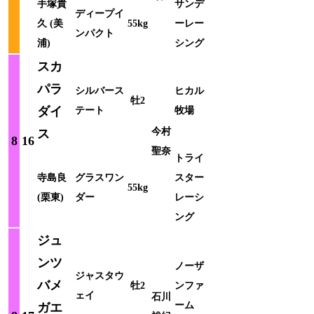
手塚貴
サンデ
ディープイ
久 (美
55kg
ーレー
ンパクト
浦)
シング
スカ
パラ
シルバース
ヒカル
牡2
ダイ
テート
牧場
今村
ス
8
16
聖奈
トライ
寺島良
グラスワン
スター
55kg
(栗東)
ダー
レーシ
ング
ジュ
ンツ
ノーザ
ジャスタウ
バメ
牡2
ンファ
ェイ
石川
ーム
ガエ