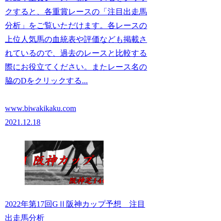
クすると、各重賞レースの「注目出走馬
分析」をご覧いただけます。各レースの
上位人気馬の血統表や評価なども掲載さ
れているので、過去のレースと比較する
際にお役立てください。またレース名の
脇のDをクリックする...
www.biwakikaku.com
2021.12.18
2022年第17回GⅡ阪神カップ予想 注目
出走馬分析