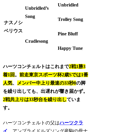
Unbridled
Unbridled’s
Song
Trolley Song
ナスノシ
ベリウス
Pine Bluff
Cradlesong
Happy Tune
ハーツコンチェルトはこれまで
2戦1勝3
着1回
。
前走東京スポーツ杯2歳Sでは1番
人気
、
メンバー中上り最速の33秒8
の脚
を繰り出しても、出遅れが響き届かず。
2戦共上りは33秒台を繰り出し
ていま
す。
ハーツコンチェルトの父は
ハーツクラ
イ
。アンブライドルズソング産駒の母ナ