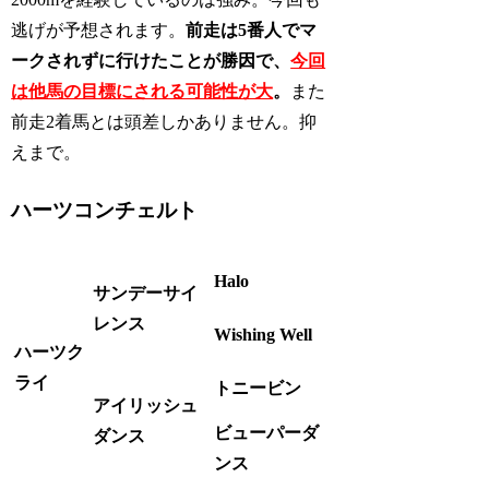
逃げが予想されます。
前走は5番人でマ
ークされずに行けたことが勝因で、
今回
は他馬の目標にされる可能性が大
。
また
前走2着馬とは頭差しかありません。抑
えまで。
ハーツコンチェルト
Halo
サンデーサイ
レンス
Wishing Well
ハーツク
ライ
トニービン
アイリッシュ
ビューパーダ
ダンス
ンス