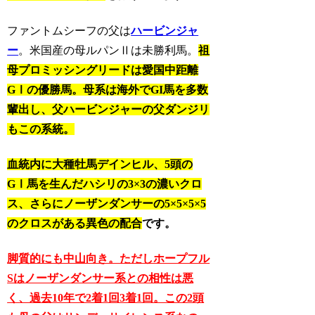
ファントムシーフの父は
ハービンジャ
ー
。米国産の母ルパンⅡは未勝利馬。
祖
母プロミッシングリードは愛国中距離
GⅠの優勝馬。母系は海外でGI馬を多数
輩出し、父ハービンジャーの父ダンジリ
もこの系統。
血統内に大種牡馬デインヒル、5頭の
GⅠ馬を生んだハシリの3×3の濃いクロ
ス、さらにノーザンダンサーの5×5×5×5
のクロスがある異色の配合
です。
脚質的にも中山向き。ただしホープフル
Sはノーザンダンサー系との相性は悪
く、過去10年で2着1回3着1回。この2頭