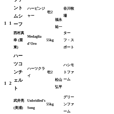
ント
ハービンジ
谷川牧
牡2
ムシ
ャー
場
福永
1
1
ーフ
祐一
西村真
ター
Medaglia
幸 (栗
55kg
フ・ス
d’Oro
東)
ポート
ハー
ツコ
ハシモ
ハーツクラ
ンチ
牡2
トファ
イ
ーム
ェル
松山
1
2
弘平
ト
グリー
武井亮
Unbridled’s
55kg
ンファ
(美浦)
Song
ーム