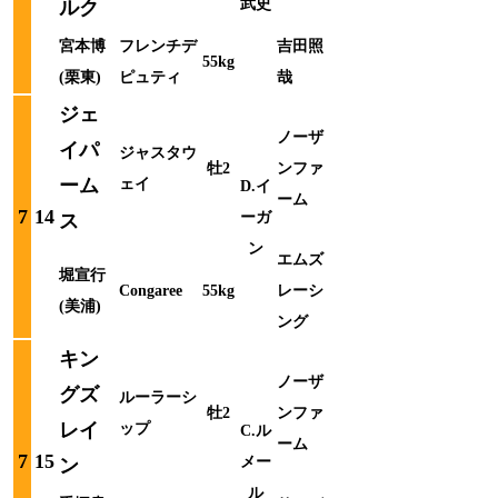
武史
ルク
宮本博
フレンチデ
吉田照
55kg
(栗東)
ピュティ
哉
ジェ
ノーザ
イパ
ジャスタウ
牡2
ンファ
ーム
ェイ
D.イ
ーム
7
14
ーガ
ス
ン
エムズ
堀宣行
Congaree
55kg
レーシ
(美浦)
ング
キン
ノーザ
グズ
ルーラーシ
牡2
ンファ
レイ
ップ
C.ル
ーム
7
15
メー
ン
ル