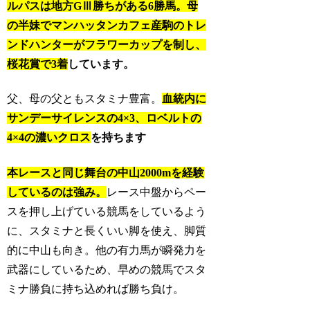
ルパスは地方GⅢ勝ちがある6勝馬。母
の半妹でマンハッタンカフェ産駒のトレ
ンドハンターがフラワーカップを制し、
桜花賞で3着
しています。
父、母の父ともスタミナ豊富。
血統内に
サンデーサイレンスの4×3、ロベルトの
4×4の濃いクロス
を持ちます
本レースと同じ舞台の中山2000mを経験
しているのは強み。
レース中盤からペー
スを押し上げている競馬をしているよう
に、スタミナと長くいい脚を使え、脚質
的に中山も向き。他の有力馬が瞬発力を
武器にしているため、早めの競馬でスタ
ミナ勝負に持ち込めれば勝ち負け。