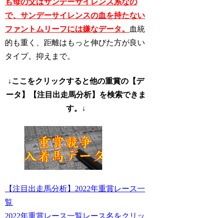
も母の父はサンデーサイレンス系なの
で、サンデーサイレンスの血を持たない
ファントムリーフには嫌なデータ。
血統
的も重く、距離はもっと伸びた方が良い
タイプ。抑えまで。
↓ここをクリックすると他の重賞の【デ
ータ】【注目出走馬分析】を検索できま
す。↓
【注目出走馬分析】2022年重賞レース一
覧
2022年重賞レース一覧レース名をクリッ