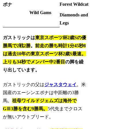
Forest Wildcat
ポナ
Wild Gams
Diamonds and
Legs
ガストリックは
東京スポーツ杯2歳Sの優
勝馬で2戦2勝
。
前走の勝ち時計1分45秒8
は過去10年の東京スポーツ杯2歳S最速。
上りも34秒でメンバー中2番目
の脚を繰
り出しています。
ガストリックの父は
ジャスタウェイ
。米
国産のエーシンエポナは中距離の3勝
馬。
祖母ワイルドジェムズは海外で
GⅢ3勝を含む9勝馬。
5代先までクロス
が無いアウトブリード。