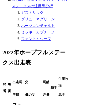
ステークスの注目馬分析
ガストリック
グリューネグリーン
ハーツコンチェルト
ミッキーカプチーノ
ファントムシーフ
2022年ホープフルステー
クス出走表
生産牧
出走馬
父
馬齢
枠
馬
場
騎手
番
番
所属
母の父
斤量
馬主
ファ