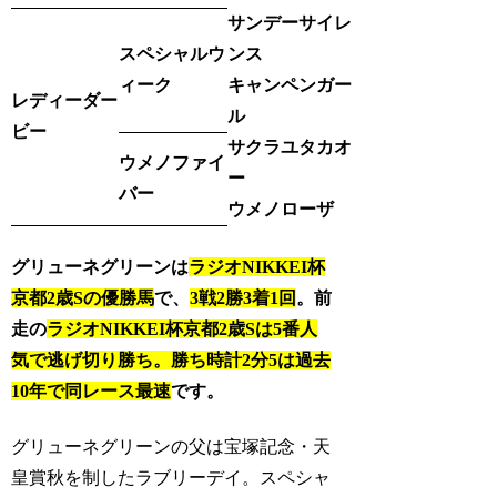
サンデーサイレ
スペシャルウ
ンス
ィーク
キャンペンガー
レディーダー
ル
ビー
サクラユタカオ
ウメノファイ
ー
バー
ウメノローザ
グリューネグリーンは
ラジオNIKKEI杯
京都2歳Sの優勝馬
で、
3戦2勝3着1回
。前
走の
ラジオNIKKEI杯京都2歳Sは5番人
気で逃げ切り勝ち。勝ち時計2分5は過去
10年で同レース最速
です。
グリューネグリーンの父は宝塚記念・天
皇賞秋を制したラブリーデイ。スペシャ