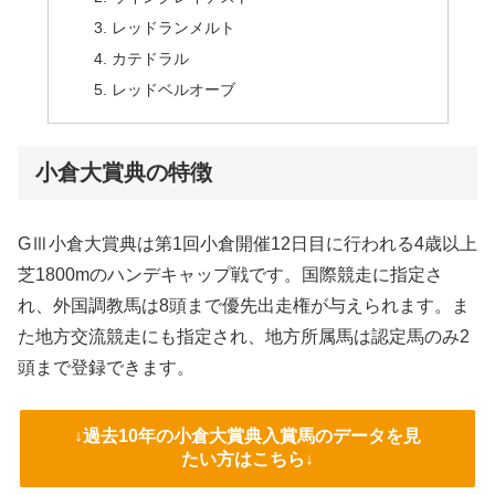
レッドランメルト
カテドラル
レッドベルオーブ
小倉大賞典の特徴
GⅢ小倉大賞典は第1回小倉開催12日目に行われる4歳以上
芝1800mのハンデキャップ戦です。国際競走に指定さ
れ、外国調教馬は8頭まで優先出走権が与えられます。ま
た地方交流競走にも指定され、地方所属馬は認定馬のみ2
頭まで登録できます。
↓過去10年の小倉大賞典入賞馬のデータを見
たい方はこちら↓