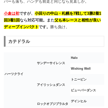
バーも落ち、ハンデも前走と同じなら見直しか。
小倉は初
ですが、
小回りの中山・札幌を7戦して3勝2着1
回3着1回
なら対応可能。また
父も本レースと相性が良い
ディープインパクト
です。
勝ち負け。
カテドラル
Halo
サンデーサイレンス
Wishing Well
ハーツクライ
トニービン
アイリッシュダンス
ビューパーダンス
デインヒル
ロックオブジブラルタ