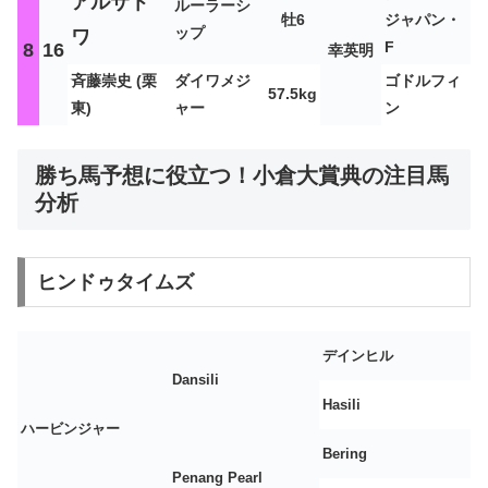
アルサト
ルーラーシ
牡6
ジャパン・
ップ
ワ
F
8
16
幸英明
斉藤崇史 (栗
ダイワメジ
ゴドルフィ
57.5kg
東)
ャー
ン
勝ち馬予想に役立つ！小倉大賞典の注目馬
分析
ヒンドゥタイムズ
デインヒル
Dansili
Hasili
ハービンジャー
Bering
Penang Pearl