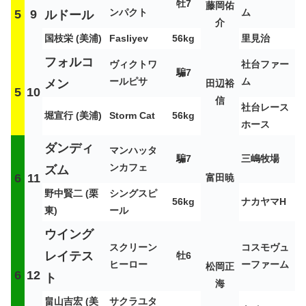
牡7
藤岡佑
ンパクト
ム
5
9
ルドール
介
国枝栄 (美浦)
Fasliyev
56kg
里見治
フォルコ
ヴィクトワ
社台ファー
騙7
ールピサ
ム
メン
田辺裕
5
10
信
社台レース
堀宣行 (美浦)
Storm Cat
56kg
ホース
ダンディ
マンハッタ
騙7
三嶋牧場
ンカフェ
ズム
6
11
富田暁
野中賢二 (栗
シングスピ
56kg
ナカヤマH
東)
ール
ウイング
スクリーン
コスモヴュ
レイテス
牡6
ヒーロー
ーファーム
松岡正
6
12
ト
海
畠山吉宏 (美
サクラユタ