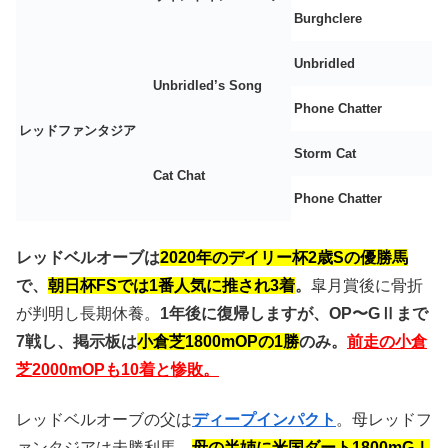
Burghclere
Unbridled
Unbridled’s Song
Phone Chatter
レッドファンタジア
Storm Cat
Cat Chat
Phone Chatter
レッドベルオーブは
2020年のデイリー杯2歳Sの優勝馬
で、
朝日杯FSでは1番人気に推され3着
。
皐月賞後に骨折
が判明し長期休養。
1年後に復帰しますが、OP〜GⅡまで
7戦し、掲示板は
小倉芝1800mOPの1勝
のみ。
前走の小倉
芝2000mOPも10着と惨敗。
レッドベルオーブの父は
ディープインパクト
。母レッドフ
ァンタジアは未勝利馬。
母の半姉に米国ダート1800mGⅠ