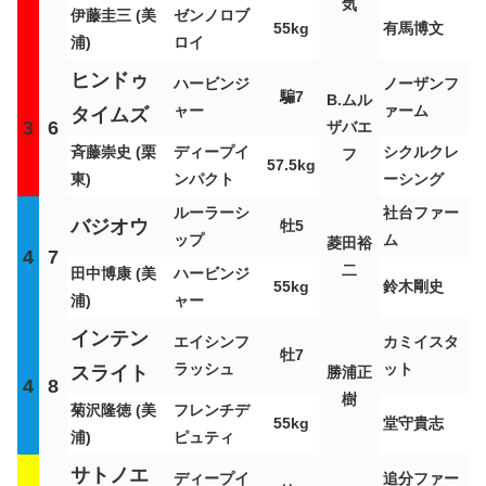
気
伊藤圭三 (美
ゼンノロブ
55kg
有馬博文
浦)
ロイ
ヒンドゥ
ハービンジ
ノーザンフ
騙7
B.ムル
ャー
ァーム
タイムズ
3
6
ザバエ
斉藤崇史 (栗
ディープイ
シクルクレ
フ
57.5kg
東)
ンパクト
ーシング
ルーラーシ
社台ファー
バジオウ
牡5
ップ
ム
菱田裕
4
7
二
田中博康 (美
ハービンジ
55kg
鈴木剛史
浦)
ャー
インテン
エイシンフ
カミイスタ
牡7
ラッシュ
ット
スライト
勝浦正
4
8
樹
菊沢隆徳 (美
フレンチデ
55kg
堂守貴志
浦)
ピュティ
サトノエ
ディープイ
追分ファー