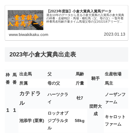
【2023年度版】小倉大賞典入賞馬データ
過去10年のデータから見る小倉大賞典の入賞馬小倉大賞典
の枠番・走破時計・馬場・種牡馬（父、母の父）一覧年着
枠番馬名性齢斤量タイム馬場父母の父202218アリーヴォ
牡454kg1.49.2稍重ドゥラメンテHarlan's Holiday26ラ...
2023.01.13
www.biwakikaku.com
2023年小倉大賞典出走表
出走馬
父
馬齢
生産牧場
枠
馬
騎手
番
番
所属
母の父
斤量
馬主
カテドラ
ハーツクラ
ノーザンフ
牡7
イ
ァーム
ル
団野大
1
1
ロックオブ
成
キャロット
池添学 (栗東)
ジブラルタ
58kg
ファーム
ル