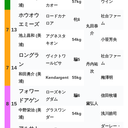
57kg
ウイン
浦)
カオー
ホウオウ
ロードカナ
社台ファー
牝6
ロア
ム
エミーズ
丸田恭
7
13
介
池上昌和 (美
アグネスタ
54kg
小笹芳央
キオン
浦)
ロングラ
ヴィクトワ
社台ファー
騙5
ールピサ
ム
ン
丹内祐
7
14
次
和田勇介 (美
Kendargent
55kg
梅澤明
浦)
フォワー
ローズキン
騙6
信田牧場
グダム
ドアゲン
8
15
黛弘人
中野栄治 (美
グラスワン
54kg
浅川皓司
浦)
ダー
ダーレー・