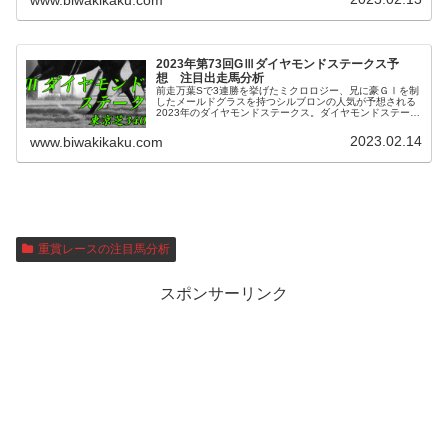
2023年第73回GⅢダイヤモンドステークス予
想 注目出走馬分析
前走万葉Sで3連勝を挙げたミクロロジー、兄に豪ＧⅠを制
したメールドグラスを持つシルブロンの人気が予想される
2023年のダイヤモンドステークス。ダイヤモンドステーク
ス出走登録馬の中から注目馬をピックアップし、馬券にな
るか分析します。
2023.02.14
www.biwakikaku.com
重賞レースの注目馬分析
スポンサーリンク