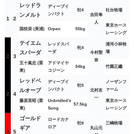
レッドラ
ディープイ
牡4
社台牧場
ンパクト
ンメルト
吉田隼
1
2
人
東京ホース
国枝栄 (美浦)
Orpen
55kg
レーシング
テイエム
レッドスパ
浦河小林牧
牝4
ーダ
場
スパーダ
今村聖
2
3
奈
五十嵐忠 (栗
アドマイヤ
54kg
竹園正繼
東)
コジーン
レッドベ
ディープイ
ノーザンフ
牡5
ンパクト
ァーム
ルオーブ
北村友
2
4
一
藤原英昭 (栗
Unbridled’s
東京ホース
57.5kg
東)
Song
レーシング
ゴールド
ロードカナ
牡8
三嶋牧場
ロア
ギア
丸山元
3
5